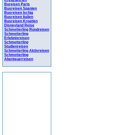
Kreuzfahrten
Bureisen Paris
Busreisen Spanien
Busreisen Ischia
Busreisen Italien
Busreisen Kroatien
Disneyland Reise
Schmetterling Rundreisen
Schmetterling
Erlebnisreisen
Schmetterling
Studienreisen
Schmetterling Aktivreisen
Schmetterling
Abenteuerreisen