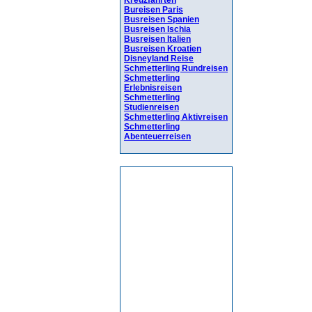
Kreuzfahrten
Bureisen Paris
Busreisen Spanien
Busreisen Ischia
Busreisen Italien
Busreisen Kroatien
Disneyland Reise
Schmetterling Rundreisen
Schmetterling
Erlebnisreisen
Schmetterling
Studienreisen
Schmetterling Aktivreisen
Schmetterling
Abenteuerreisen